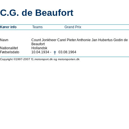
C.G. de Beaufort
Kører info
Teams
Grand Prix
Navn
Count Jonkheer Carel Pieter Anthonie Jan Hubertus Godin de
Beaufort
Nationalitet
Hollandsk
Fødselsdato
10.04.1934 -
03.08.1964
Copyright ©1997-2007 f1.motorsport.dk og motorsporten.dk