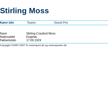
Stirling Moss
Kører info
Teams
Grand Prix
Navn
Stirling Crauford Moss
Nationalitet
Engelsk
Fødselsdato
17.09.1929
Copyright ©1997-2007 f1.motorsport.dk og motorsporten.dk