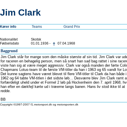
Jim Clark
Kører info
Teams
Grand Prix
Nationalitet
Skotsk
Fødselsdato
01.01.1936 -
07.04.1968
Baggrund
Jim Clark står for mange som den måske største af sin tid. Jim Clark var ud
for raceren en behagelig person, men så snart han sad bag rattet i sine racer
viste han sig at være meget aggressiv. Clark var også manden der førte Coli
Chapmans Lotus-team til de første VM-titler da han i 1963 og 65 vandt for Lo
Det kunne sagtens have været blevet til flere VM-titler til Clark da han både i
1962 og 64 tabte VM-titlen i det sidste løb… Desværre blev Jim Clark ramt a
forfærdeligt uheld under et Formel 2 løb på Hockenheim den 7. april 1968, hv
han efter en dækfejl kørte ud i træerne langs banen. Hans liv stod ikke til at
redde.
BB
Copyright ©1997-2007 f1.motorsport.dk og motorsporten.dk