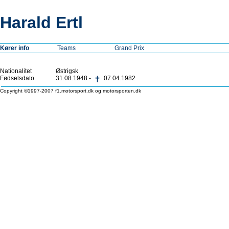
Harald Ertl
Kører info
Teams
Grand Prix
Nationalitet
Østrigsk
Fødselsdato
31.08.1948 -
07.04.1982
Copyright ©1997-2007 f1.motorsport.dk og motorsporten.dk