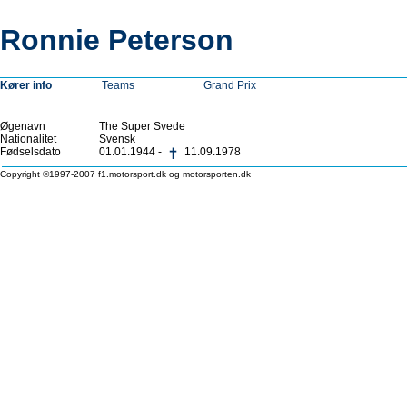
Ronnie Peterson
Kører info
Teams
Grand Prix
Øgenavn
The Super Svede
Nationalitet
Svensk
Fødselsdato
01.01.1944 -
11.09.1978
Copyright ©1997-2007 f1.motorsport.dk og motorsporten.dk