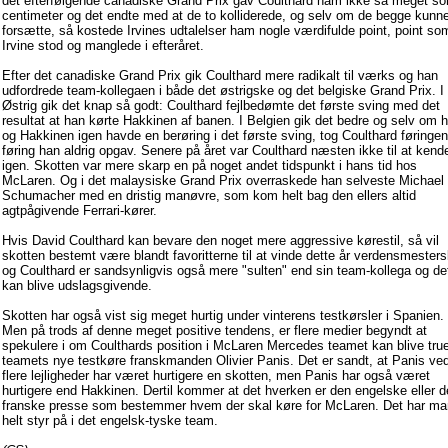
det efterfølgende canadiske Grand Prix gav Coulthard ham ikke så meget s
centimeter og det endte med at de to kolliderede, og selv om de begge kunn
forsætte, så kostede Irvines udtalelser ham nogle værdifulde point, point so
Irvine stod og manglede i efteråret.
Efter det canadiske Grand Prix gik Coulthard mere radikalt til værks og han
udfordrede team-kollegaen i både det østrigske og det belgiske Grand Prix. I
Østrig gik det knap så godt: Coulthard fejlbedømte det første sving med det
resultat at han kørte Hakkinen af banen. I Belgien gik det bedre og selv om 
og Hakkinen igen havde en berøring i det første sving, tog Coulthard føringen
føring han aldrig opgav. Senere på året var Coulthard næsten ikke til at kend
igen. Skotten var mere skarp en på noget andet tidspunkt i hans tid hos
McLaren. Og i det malaysiske Grand Prix overraskede han selveste Michael
Schumacher med en dristig manøvre, som kom helt bag den ellers altid
agtpågivende Ferrari-kører.
Hvis David Coulthard kan bevare den noget mere aggressive kørestil, så vil
skotten bestemt være blandt favoritterne til at vinde dette år verdensmester
og Coulthard er sandsynligvis også mere "sulten" end sin team-kollega og de
kan blive udslagsgivende.
Skotten har også vist sig meget hurtig under vinterens testkørsler i Spanien.
Men på trods af denne meget positive tendens, er flere medier begyndt at
spekulere i om Coulthards position i McLaren Mercedes teamet kan blive true
teamets nye testkøre franskmanden Olivier Panis. Det er sandt, at Panis ve
flere lejligheder har været hurtigere en skotten, men Panis har også været
hurtigere end Hakkinen. Dertil kommer at det hverken er den engelske eller 
franske presse som bestemmer hvem der skal køre for McLaren. Det har ma
helt styr på i det engelsk-tyske team.