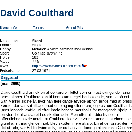
David Coulthard
Kører info
Teams
Grand Prix
Nationalitet
Skotsk
Familie
Single
Hobby
Motorløb & være sammen med venner
Sport
Golf, løb, svømning
Højde
182
Vægt
77.5
www
http://www.davidcoulthard.com
Fødselsdato
27.03.1971
Baggrund
(mar. 2000)
David Coulthard er nok en af de kørere i feltet som er mest svingende i sine
præstationer. Coulthard kan til tider køre meget henholdende, som vi så det i
San Marino sidste år, hvor han flere gange tøvede alt for længe med at pres
kørere, der var sat tilbage med en omgang eller mere, og selv om Coulthard e
løbet langede kraftig ud efter Imola-banens marshalls for manglende hjælp, s
en stor del af ansvaret hos skotten selv. Men efter at Eddie Irvine i al
offentlighed havde udtalt, at Coulthard ikke ville være i stand til at vinde title
grund af sit manglende mod, blev skotten mere skarp. En af de første, der fi
det at føle, var Eddie Irvine selv, for da han ville forsøge at overhale Coulthar