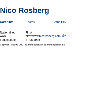
Nico Rosberg
Kører info
Teams
Grand Prix
Nationalitet
Finsk
www
http://www.nicorosberg.com/
Fødselsdato
27.06.1985
Copyright ©1997-2007 f1.motorsport.dk og motorsporten.dk