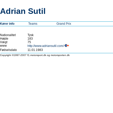
Adrian Sutil
Kører info
Teams
Grand Prix
Nationalitet
Tysk
Højde
183
Vægt
75
www
http://www.adriansutil.com/
Fødselsdato
11.01.1983
Copyright ©1997-2007 f1.motorsport.dk og motorsporten.dk