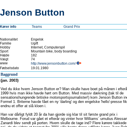
Jenson Button
Kører info
Teams
Grand Prix
Nationalitet
Engelsk
Familie
Ugift
Hobby
Internet, Computerspil
Sport
Mountain bike, body boarding
Højde
182
Vægt
74
www
http://www.jensonbutton.com/
Fødselsdato
19.01.1980
Baggrund
(jan. 2003)
Ved du ikke hvem Jenson Button er? Man skulle have boet på månen i efterå
1999 hvis man ikke havde hørt om Button. Med massiv dækning (tak til de
sensationshungrende britiske motorsportsjournalister!) kom Jenson Button in
Formel 1. Briterne havde fået en ny 'darling' og den engelske 'hello'-presse fik
endnu et offer at slå kloen i.
Han var dårligt fyldt 20 år da han gjorde sig klar til sit første grand prix i
Melbourne. Forud var gået et efterår og vinter hvor Williams´ umulius Alessa
Zanardi blev sendt på porten. Hvem skulle de tage ind? Flere kørere takkede