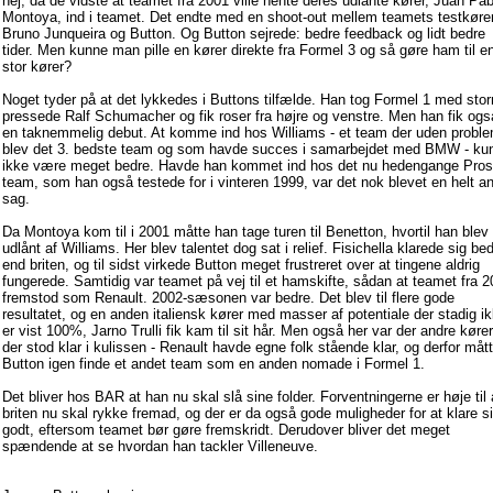
nej, da de vidste at teamet fra 2001 ville hente deres udlånte kører, Juan Pab
Montoya, ind i teamet. Det endte med en shoot-out mellem teamets testkøre
Bruno Junqueira og Button. Og Button sejrede: bedre feedback og lidt bedre
tider. Men kunne man pille en kører direkte fra Formel 3 og så gøre ham til e
stor kører?
Noget tyder på at det lykkedes i Buttons tilfælde. Han tog Formel 1 med sto
pressede Ralf Schumacher og fik roser fra højre og venstre. Men han fik ogs
en taknemmelig debut. At komme ind hos Williams - et team der uden probl
blev det 3. bedste team og som havde succes i samarbejdet med BMW - ku
ikke være meget bedre. Havde han kommet ind hos det nu hedengange Pros
team, som han også testede for i vinteren 1999, var det nok blevet en helt a
sag.
Da Montoya kom til i 2001 måtte han tage turen til Benetton, hvortil han blev
udlånt af Williams. Her blev talentet dog sat i relief. Fisichella klarede sig be
end briten, og til sidst virkede Button meget frustreret over at tingene aldrig
fungerede. Samtidig var teamet på vej til et hamskifte, sådan at teamet fra 
fremstod som Renault. 2002-sæsonen var bedre. Det blev til flere gode
resultatet, og en anden italiensk kører med masser af potentiale der stadig i
er vist 100%, Jarno Trulli fik kam til sit hår. Men også her var der andre køre
der stod klar i kulissen - Renault havde egne folk stående klar, og derfor måt
Button igen finde et andet team som en anden nomade i Formel 1.
Det bliver hos BAR at han nu skal slå sine folder. Forventningerne er høje til 
briten nu skal rykke fremad, og der er da også gode muligheder for at klare s
godt, eftersom teamet bør gøre fremskridt. Derudover bliver det meget
spændende at se hvordan han tackler Villeneuve.