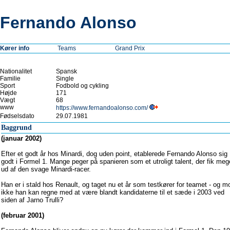
Fernando Alonso
Kører info
Teams
Grand Prix
Nationalitet
Spansk
Familie
Single
Sport
Fodbold og cykling
Højde
171
Vægt
68
www
https://www.fernandoalonso.com/
Fødselsdato
29.07.1981
Baggrund
(januar 2002)
Efter et godt år hos Minardi, dog uden point, etablerede Fernando Alonso sig
godt i Formel 1. Mange peger på spanieren som et utroligt talent, der fik meg
ud af den svage Minardi-racer.
Han er i stald hos Renault, og taget nu et år som testkører for teamet - og m
ikke han kan regne med at være blandt kandidaterne til et sæde i 2003 ved
siden af Jarno Trulli?
(februar 2001)