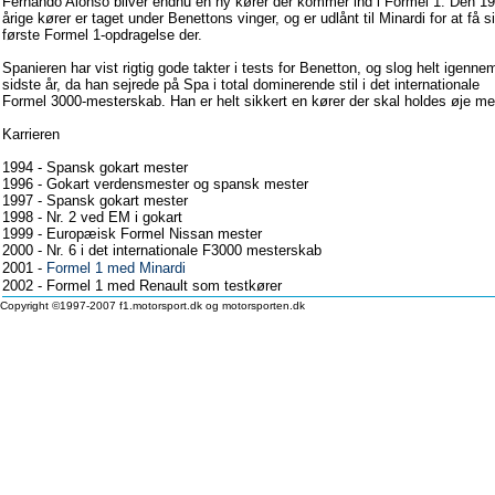
Fernando Alonso bliver endnu en ny kører der kommer ind i Formel 1. Den 19
årige kører er taget under Benettons vinger, og er udlånt til Minardi for at få s
første Formel 1-opdragelse der.
Spanieren har vist rigtig gode takter i tests for Benetton, og slog helt igenne
sidste år, da han sejrede på Spa i total dominerende stil i det internationale
Formel 3000-mesterskab. Han er helt sikkert en kører der skal holdes øje me
Karrieren
1994 - Spansk gokart mester
1996 - Gokart verdensmester og spansk mester
1997 - Spansk gokart mester
1998 - Nr. 2 ved EM i gokart
1999 - Europæisk Formel Nissan mester
2000 - Nr. 6 i det internationale F3000 mesterskab
2001 -
Formel 1 med Minardi
2002 - Formel 1 med Renault som testkører
Copyright ©1997-2007 f1.motorsport.dk og motorsporten.dk