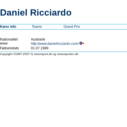
Daniel Ricciardo
Kører info
Teams
Grand Prix
Nationalitet
Australsk
www
http://www.danielricciardo.com/
Fødselsdato
01.07.1989
Copyright ©1997-2007 f1.motorsport.dk og motorsporten.dk