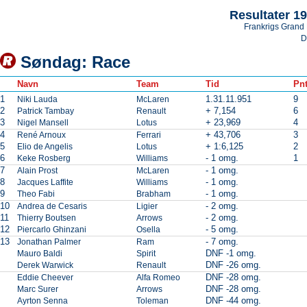
Resultater 1
Frankrigs Grand 
D
Søndag: Race
Navn
Team
Tid
Pnt
1
1.31.11.951
9
Niki Lauda
McLaren
2
+ 7,154
6
Patrick Tambay
Renault
3
+ 23,969
4
Nigel Mansell
Lotus
4
+ 43,706
3
René Arnoux
Ferrari
5
+ 1:6,125
2
Elio de Angelis
Lotus
6
- 1 omg.
1
Keke Rosberg
Williams
7
- 1 omg.
Alain Prost
McLaren
8
- 1 omg.
Jacques Laffite
Williams
9
- 1 omg.
Theo Fabi
Brabham
10
- 2 omg.
Andrea de Cesaris
Ligier
11
- 2 omg.
Thierry Boutsen
Arrows
12
- 5 omg.
Piercarlo Ghinzani
Osella
13
- 7 omg.
Jonathan Palmer
Ram
DNF -1 omg.
Mauro Baldi
Spirit
DNF -26 omg.
Derek Warwick
Renault
DNF -28 omg.
Eddie Cheever
Alfa Romeo
DNF -28 omg.
Marc Surer
Arrows
DNF -44 omg.
Ayrton Senna
Toleman