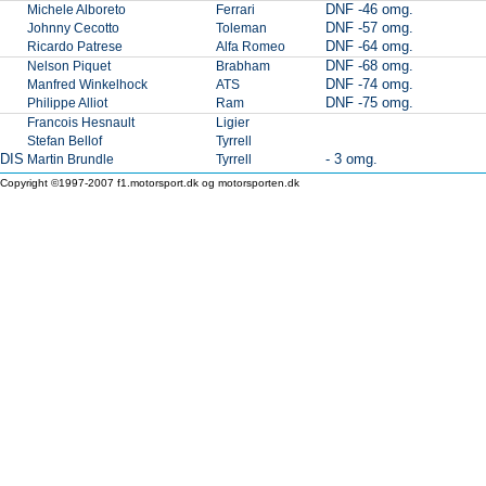
DNF -46 omg.
Michele Alboreto
Ferrari
DNF -57 omg.
Johnny Cecotto
Toleman
DNF -64 omg.
Ricardo Patrese
Alfa Romeo
DNF -68 omg.
Nelson Piquet
Brabham
DNF -74 omg.
Manfred Winkelhock
ATS
DNF -75 omg.
Philippe Alliot
Ram
Francois Hesnault
Ligier
Stefan Bellof
Tyrrell
DIS
- 3 omg.
Martin Brundle
Tyrrell
Copyright ©1997-2007 f1.motorsport.dk og motorsporten.dk