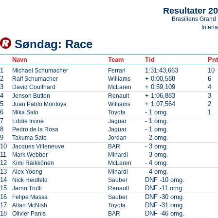
Resultater 2
Brasiliens Grand 
Interl
Søndag: Race
Navn
Team
Tid
Pnt
1
1:31:43,663
10
Michael Schumacher
Ferrari
2
+ 0:00,588
6
Ralf Schumacher
Williams
3
+ 0:59,109
4
David Coulthard
McLaren
4
+ 1:06,883
3
Jenson Button
Renault
5
+ 1:07,564
2
Juan Pablo Montoya
Williams
6
- 1 omg.
1
Mika Salo
Toyota
7
- 1 omg.
Eddie Irvine
Jaguar
8
- 1 omg.
Pedro de la Rosa
Jaguar
9
- 2 omg.
Takuma Sato
Jordan
10
- 3 omg.
Jacques Villeneuve
BAR
11
- 3 omg.
Mark Webber
Minardi
12
- 4 omg.
Kimi Räikkönen
McLaren
13
- 4 omg.
Alex Yoong
Minardi
14
DNF -10 omg.
Nick Heidfeld
Sauber
15
DNF -11 omg.
Jarno Trulli
Renault
16
DNF -30 omg.
Felipe Massa
Sauber
17
DNF -31 omg.
Allan McNish
Toyota
18
DNF -46 omg.
Olivier Panis
BAR