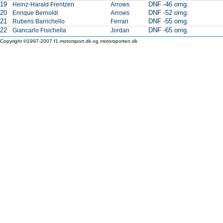
19
DNF -46 omg.
Heinz-Harald Frentzen
Arrows
20
DNF -52 omg.
Enrique Bernoldi
Arrows
21
DNF -55 omg.
Rubens Barrichello
Ferrari
22
DNF -65 omg.
Giancarlo Fisichella
Jordan
Copyright ©1997-2007 f1.motorsport.dk og motorsporten.dk