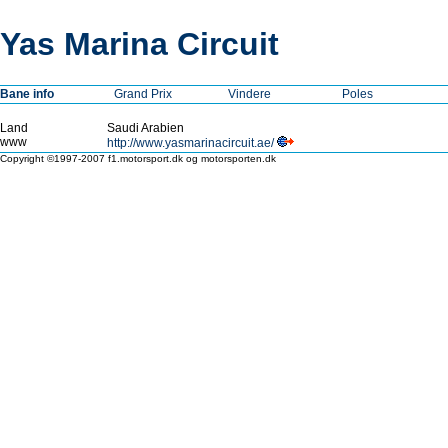
Yas Marina Circuit
Bane info
Grand Prix
Vindere
Poles
Land
Saudi Arabien
www
http://www.yasmarinacircuit.ae/
Copyright ©1997-2007 f1.motorsport.dk og motorsporten.dk