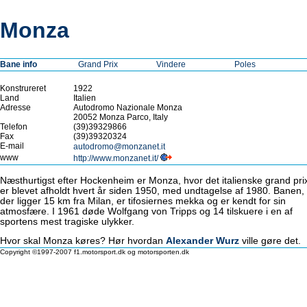
Monza
Bane info
Grand Prix
Vindere
Poles
Konstrureret
1922
Land
Italien
Adresse
Autodromo Nazionale Monza
20052 Monza Parco, Italy
Telefon
(39)39329866
Fax
(39)39320324
E-mail
autodromo@monzanet.it
www
http://www.monzanet.it/
Næsthurtigst efter Hockenheim er Monza, hvor det italienske grand pri
er blevet afholdt hvert år siden 1950, med undtagelse af 1980. Banen,
der ligger 15 km fra Milan, er tifosiernes mekka og er kendt for sin
atmosfære. I 1961 døde Wolfgang von Tripps og 14 tilskuere i en af
sportens mest tragiske ulykker.
Hvor skal Monza køres? Hør hvordan
Alexander Wurz
ville gøre det.
Copyright ©1997-2007 f1.motorsport.dk og motorsporten.dk