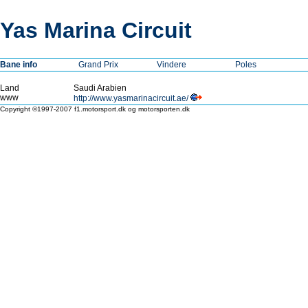
Yas Marina Circuit
Bane info
Grand Prix
Vindere
Poles
Land
Saudi Arabien
www
http://www.yasmarinacircuit.ae/
Copyright ©1997-2007 f1.motorsport.dk og motorsporten.dk