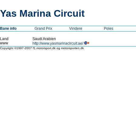
Yas Marina Circuit
Bane info
Grand Prix
Vindere
Poles
Land
Saudi Arabien
www
http://www.yasmarinacircuit.ae/
Copyright ©1997-2007 f1.motorsport.dk og motorsporten.dk