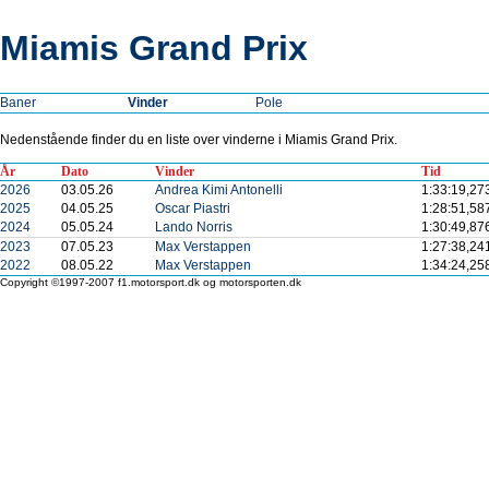
Miamis Grand Prix
Baner
Vinder
Pole
Nedenstående finder du en liste over vinderne i Miamis Grand Prix.
År
Dato
Vinder
Tid
2026
03.05.26
Andrea Kimi Antonelli
1:33:19,27
2025
04.05.25
Oscar Piastri
1:28:51,58
2024
05.05.24
Lando Norris
1:30:49,87
2023
07.05.23
Max Verstappen
1:27:38,24
2022
08.05.22
Max Verstappen
1:34:24,25
Copyright ©1997-2007 f1.motorsport.dk og motorsporten.dk