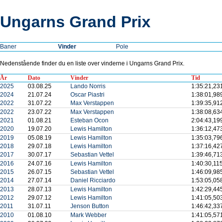
Ungarns Grand Prix
Baner
Vinder
Pole
Nedenstående finder du en liste over vinderne i Ungarns Grand Prix.
År
Dato
Vinder
Tid
2025
03.08.25
Lando Norris
1:35:21,23
2024
21.07.24
Oscar Piastri
1:38:01,98
2022
31.07.22
Max Verstappen
1:39:35,91
2022
23.07.22
Max Verstappen
1:38:08,63
2021
01.08.21
Esteban Ocon
2:04:43,19
2020
19.07.20
Lewis Hamilton
1:36:12,47
2019
05.08.19
Lewis Hamilton
1:35:03,79
2018
29.07.18
Lewis Hamilton
1:37:16,42
2017
30.07.17
Sebastian Vettel
1:39:46,71
2016
24.07.16
Lewis Hamilton
1:40:30,11
2015
26.07.15
Sebastian Vettel
1:46:09,98
2014
27.07.14
Daniel Ricciardo
1:53:05,05
2013
28.07.13
Lewis Hamilton
1:42:29,44
2012
29.07.12
Lewis Hamilton
1:41:05,50
2011
31.07.11
Jenson Button
1:46:42,33
2010
01.08.10
Mark Webber
1:41:05,57