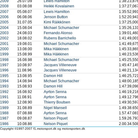
2009
26.07.09
Lewis Hamilton
1:38:23,87
2008
03.08.08
Heikki Kovalainen
1:37:27,06
2007
05.08.07
Lewis Hamilton
1:35:52,99
2006
06.08.06
Jenson Button
1:52:20,94
2005
31.07.05
Kimi Räikkönen
1:37:25,00
2004
15.08.04
Michael Schumacher
1:35:26,13
2003
24.08.03
Fernando Alonso
1:39:01,46
2002
18.08.02
Rubens Barrichello
1:41:49,00
2001
19.08.01
Michael Schumacher
1:41:49,67
2000
13.08.00
Mika Häkkinen
1:45:33,86
1999
15.08.99
Mika Häkkinen
1:46:23,53
1998
16.08.98
Michael Schumacher
1:45:25,55
1997
10.08.97
Jacques Villeneuve
1:45:47.14
1996
11.08.96
Jacques Villeneuve
1:46:21,13
1995
13.08.95
Damon Hill
1:46:25,72
1994
14.08.94
Michael Schumacher
1:48:00,18
1993
15.08.93
Damon Hill
1:47:39,09
1992
16.08.92
Ayrton Senna
1:46:19,21
1991
11.08.91
Ayrton Senna
1.49.12.79
1990
12.08.90
Thierry Boutsen
1:49:30,59
1989
31.08.89
Nigel Mansell
1.49.38.65
1988
07.08.88
Ayrton Senna
1.57.47.08
1987
09.08.87
Nelson Piquet
1.59.26.79
1986
10.08.86
Nelson Piquet
2.00.34.50
Copyright ©1997-2007 f1.motorsport.dk og motorsporten.dk