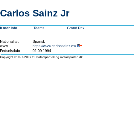
Carlos Sainz Jr
Kører info
Teams
Grand Prix
Nationalitet
Spansk
www
https://www.carlossainz.es/
Fødselsdato
01.09.1994
Copyright ©1997-2007 f1.motorsport.dk og motorsporten.dk