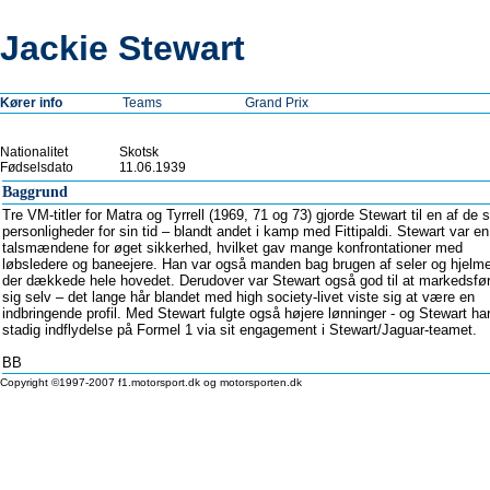
Jackie Stewart
Kører info
Teams
Grand Prix
Nationalitet
Skotsk
Fødselsdato
11.06.1939
Baggrund
Tre VM-titler for Matra og Tyrrell (1969, 71 og 73) gjorde Stewart til en af de s
personligheder for sin tid – blandt andet i kamp med Fittipaldi. Stewart var en
talsmændene for øget sikkerhed, hvilket gav mange konfrontationer med
løbsledere og baneejere. Han var også manden bag brugen af seler og hjelm
der dækkede hele hovedet. Derudover var Stewart også god til at markedsfø
sig selv – det lange hår blandet med high society-livet viste sig at være en
indbringende profil. Med Stewart fulgte også højere lønninger - og Stewart ha
stadig indflydelse på Formel 1 via sit engagement i Stewart/Jaguar-teamet.
BB
Copyright ©1997-2007 f1.motorsport.dk og motorsporten.dk