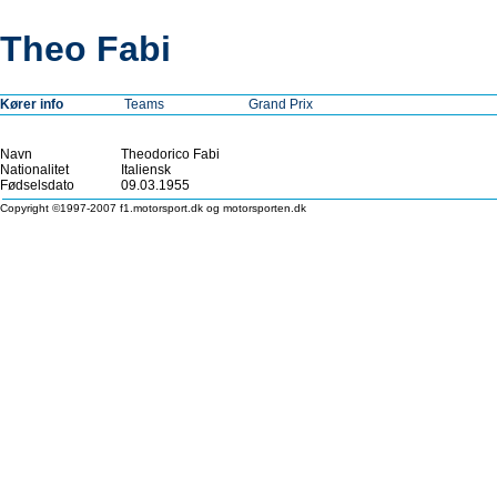
Theo Fabi
Kører info
Teams
Grand Prix
Navn
Theodorico Fabi
Nationalitet
Italiensk
Fødselsdato
09.03.1955
Copyright ©1997-2007 f1.motorsport.dk og motorsporten.dk