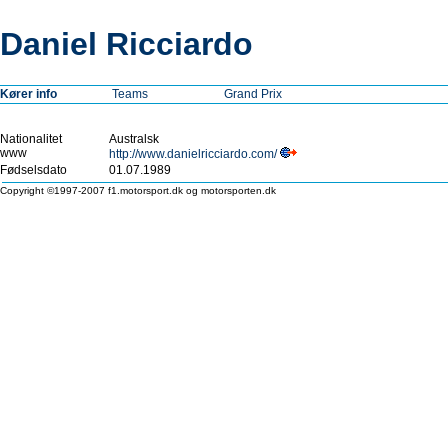
Daniel Ricciardo
Kører info
Teams
Grand Prix
Nationalitet
Australsk
www
http://www.danielricciardo.com/
Fødselsdato
01.07.1989
Copyright ©1997-2007 f1.motorsport.dk og motorsporten.dk