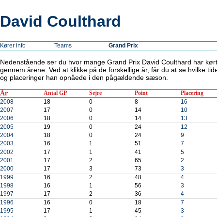
David Coulthard
Kører info
Teams
Grand Prix
Nedenstående ser du hvor mange Grand Prix David Coulthard har kør
gennem årene. Ved at klikke på de forskellige år, får du at se hvilke tid
og placeringer han opnåede i den pågældende sæson.
År
Antal GP
Sejre
Point
Placering
2008
18
0
8
16
2007
17
0
14
10
2006
18
0
14
13
2005
19
0
24
12
2004
18
0
24
9
2003
16
1
51
7
2002
17
1
41
5
2001
17
2
65
2
2000
17
3
73
3
1999
16
2
48
4
1998
16
1
56
3
1997
17
2
36
4
1996
16
0
18
7
1995
17
1
45
3