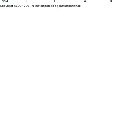
1994
8
0
14
8
Copyright ©1997-2007 f1.motorsport.dk og motorsporten.dk