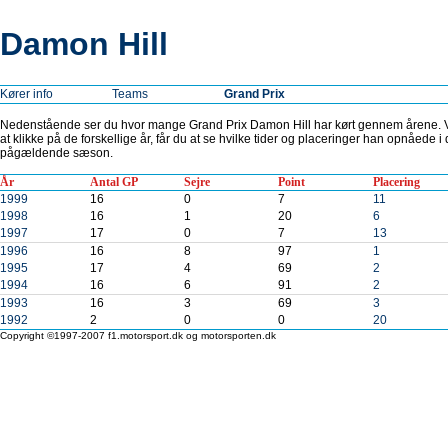
Damon Hill
Kører info
Teams
Grand Prix
Nedenstående ser du hvor mange Grand Prix Damon Hill har kørt gennem årene. 
at klikke på de forskellige år, får du at se hvilke tider og placeringer han opnåede i
pågældende sæson.
År
Antal GP
Sejre
Point
Placering
1999
16
0
7
11
1998
16
1
20
6
1997
17
0
7
13
1996
16
8
97
1
1995
17
4
69
2
1994
16
6
91
2
1993
16
3
69
3
1992
2
0
0
20
Copyright ©1997-2007 f1.motorsport.dk og motorsporten.dk