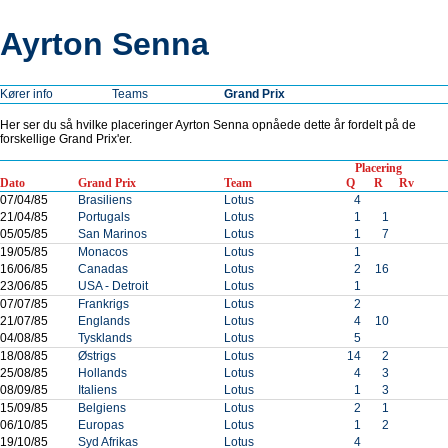
Ayrton Senna
Kører info
Teams
Grand Prix
Her ser du så hvilke placeringer Ayrton Senna opnåede dette år fordelt på de
forskellige Grand Prix'er.
Placering
Dato
Grand Prix
Team
Q
R
Rv
07/04/85
Brasiliens
Lotus
4
21/04/85
Portugals
Lotus
1
1
05/05/85
San Marinos
Lotus
1
7
19/05/85
Monacos
Lotus
1
16/06/85
Canadas
Lotus
2
16
23/06/85
USA - Detroit
Lotus
1
07/07/85
Frankrigs
Lotus
2
21/07/85
Englands
Lotus
4
10
04/08/85
Tysklands
Lotus
5
18/08/85
Østrigs
Lotus
14
2
25/08/85
Hollands
Lotus
4
3
08/09/85
Italiens
Lotus
1
3
15/09/85
Belgiens
Lotus
2
1
06/10/85
Europas
Lotus
1
2
19/10/85
Syd Afrikas
Lotus
4