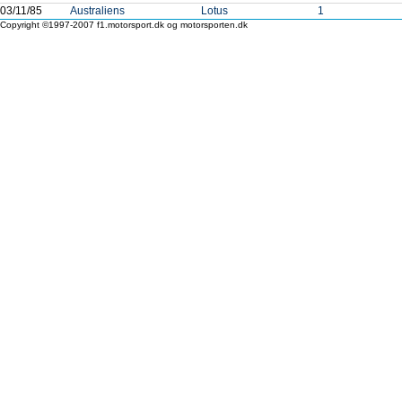
03/11/85
Australiens
Lotus
1
Copyright ©1997-2007 f1.motorsport.dk og motorsporten.dk