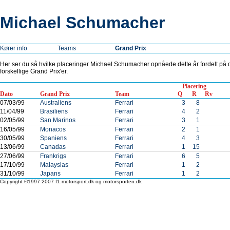
Michael Schumacher
Kører info
Teams
Grand Prix
Her ser du så hvilke placeringer Michael Schumacher opnåede dette år fordelt på 
forskellige Grand Prix'er.
Placering
Dato
Grand Prix
Team
Q
R
Rv
07/03/99
Australiens
Ferrari
3
8
11/04/99
Brasiliens
Ferrari
4
2
02/05/99
San Marinos
Ferrari
3
1
16/05/99
Monacos
Ferrari
2
1
30/05/99
Spaniens
Ferrari
4
3
13/06/99
Canadas
Ferrari
1
15
27/06/99
Frankrigs
Ferrari
6
5
17/10/99
Malaysias
Ferrari
1
2
31/10/99
Japans
Ferrari
1
2
Copyright ©1997-2007 f1.motorsport.dk og motorsporten.dk