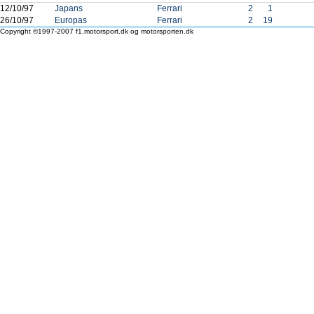
12/10/97
Japans
Ferrari
2
1
26/10/97
Europas
Ferrari
2
19
Copyright ©1997-2007 f1.motorsport.dk og motorsporten.dk