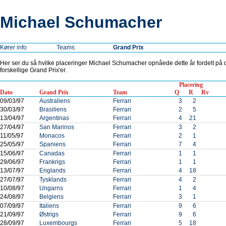
Michael Schumacher
Kører info
Teams
Grand Prix
Her ser du så hvilke placeringer Michael Schumacher opnåede dette år fordelt på 
forskellige Grand Prix'er.
Placering
Dato
Grand Prix
Team
Q
R
Rv
09/03/97
Australiens
Ferrari
3
2
30/03/97
Brasiliens
Ferrari
2
5
13/04/97
Argentinas
Ferrari
4
21
27/04/97
San Marinos
Ferrari
3
2
11/05/97
Monacos
Ferrari
2
1
25/05/97
Spaniens
Ferrari
7
4
15/06/97
Canadas
Ferrari
1
1
29/06/97
Frankrigs
Ferrari
1
1
13/07/97
Englands
Ferrari
4
18
27/07/97
Tysklands
Ferrari
4
2
10/08/97
Ungarns
Ferrari
1
4
24/08/97
Belgiens
Ferrari
3
1
07/09/97
Italiens
Ferrari
9
6
21/09/97
Østrigs
Ferrari
9
6
28/09/97
Luxembourgs
Ferrari
5
18