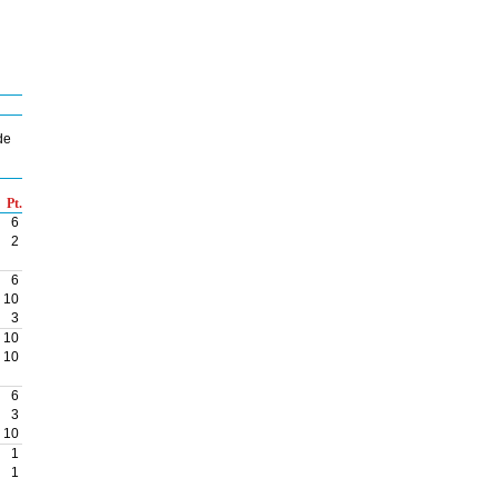
de
Pt.
6
2
6
10
3
10
10
6
3
10
1
1