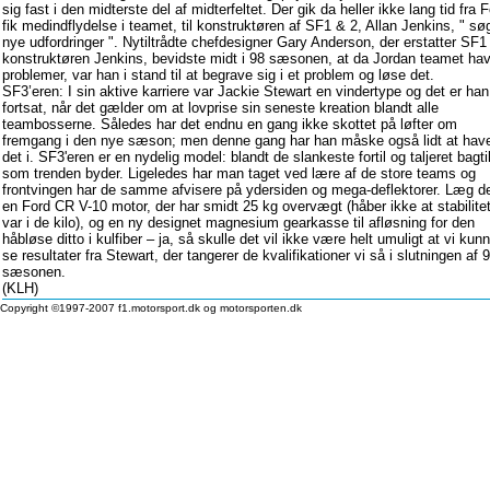
sig fast i den midterste del af midterfeltet. Der gik da heller ikke lang tid fra 
fik medindflydelse i teamet, til konstruktøren af SF1 & 2, Allan Jenkins, " sø
nye udfordringer ". Nytiltrådte chefdesigner Gary Anderson, der erstatter SF1
konstruktøren Jenkins, bevidste midt i 98 sæsonen, at da Jordan teamet ha
problemer, var han i stand til at begrave sig i et problem og løse det.
SF3’eren: I sin aktive karriere var Jackie Stewart en vindertype og det er han
fortsat, når det gælder om at lovprise sin seneste kreation blandt alle
teambosserne. Således har det endnu en gang ikke skottet på løfter om
fremgang i den nye sæson; men denne gang har han måske også lidt at hav
det i. SF3'eren er en nydelig model: blandt de slankeste fortil og taljeret bagtil
som trenden byder. Ligeledes har man taget ved lære af de store teams og
frontvingen har de samme afvisere på ydersiden og mega-deflektorer. Læg der
en Ford CR V-10 motor, der har smidt 25 kg overvægt (håber ikke at stabilite
var i de kilo), og en ny designet magnesium gearkasse til afløsning for den
håbløse ditto i kulfiber – ja, så skulle det vil ikke være helt umuligt at vi kun
se resultater fra Stewart, der tangerer de kvalifikationer vi så i slutningen af 
sæsonen.
(KLH)
Copyright ©1997-2007 f1.motorsport.dk og motorsporten.dk