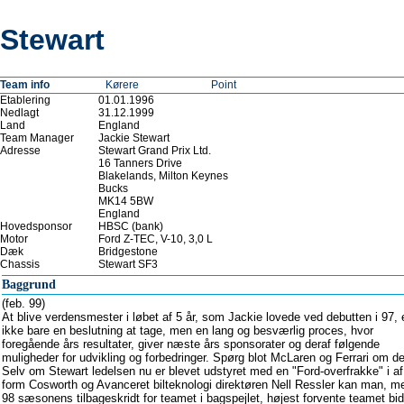
Stewart
Team info
Kørere
Point
Etablering
01.01.1996
Nedlagt
31.12.1999
Land
England
Team Manager
Jackie Stewart
Adresse
Stewart Grand Prix Ltd.
16 Tanners Drive
Blakelands, Milton Keynes
Bucks
MK14 5BW
England
Hovedsponsor
HBSC (bank)
Motor
Ford Z-TEC, V-10, 3,0 L
Dæk
Bridgestone
Chassis
Stewart SF3
Baggrund
(feb. 99)
At blive verdensmester i løbet af 5 år, som Jackie lovede ved debutten i 97, 
ikke bare en beslutning at tage, men en lang og besværlig proces, hvor
foregående års resultater, giver næste års sponsorater og deraf følgende
muligheder for udvikling og forbedringer. Spørg blot McLaren og Ferrari om de
Selv om Stewart ledelsen nu er blevet udstyret med en "Ford-overfrakke" i af
form Cosworth og Avanceret bilteknologi direktøren Nell Ressler kan man, m
98 sæsonens tilbageskridt for teamet i bagspejlet, højest forvente teamet bid