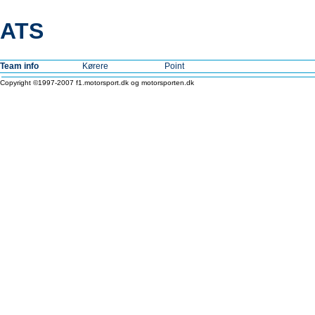
ATS
Team info
Kørere
Point
Copyright ©1997-2007 f1.motorsport.dk og motorsporten.dk