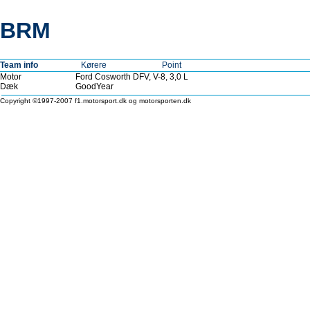
BRM
Team info
Kørere
Point
Motor
Ford Cosworth DFV, V-8, 3,0 L
Dæk
GoodYear
Copyright ©1997-2007 f1.motorsport.dk og motorsporten.dk