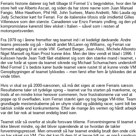
Ferraris historie daterer sig helt tilbage til Formel 1´s begyndelse, hvor den fø
store helt var Alberto Ascari, og siden da har store navne som Juan Manuel
Fangio, Mike Hawthorn, Phil Hill, John Surtees, Mario Andretti, Niki Lauda og
Jody Scheckter kørt for Ferrari. For de italienske tifosis står imidlertid Gilles
Villeneuve som den største. Canadieren var Enzo Ferraris yndling, og den yd
kompromisløse kørerstil blev elsket i Italien – såvel som i resten af
motorsportsverden.
Fra 1979 og i årene fremefter røg teamet ind i et kedeligt dødvande. Andre
teams pressede sig på – blandt andet McLaren og Williams, og Ferrari var
forment adgang til at vinde VM. Gerhard Berger, Jean Alesi, Michele Alboreto
Nigel Mansell og Alain Prost kunne ikke. Men der blev vendt et blad i 1996. I
kulissen havde Jean Todt fået etableret sig som den stærke mand i teamet, 
der var forår at spore da teamet sikrede sig Michael Schumachers underskrif
Med Formel 1´s bedste kører burde teamet være rustet til at kunne vinde VM
Genopbygningen af teamet lykkedes – men først efter fem år lykkedes det a
vinde titlen.
Hvis vi skal se på 2000-sæsonen, så må det siges at være Ferraris sæson.
Resultaterne taler sit tydelige sprog – teamet var fra starten på mærkerne, o
trods af en mindre krise henover sommeren, hvor frustrationerne var ved at
poppe op til overfladen, kom Ferrari stærkt igen og tog begge VM-titler. Team
grundlagde mesterskaberne på en uhyre stabil og pålidelig racer, samt lidt be
taktisk snilde end konkurrenterne. Efter de mange års venten og hårdt arbejd
var det fair nok at teamet endelig brød isen.
Teamet står så overfor at skulle forsvare titlerne. Forventningerne til teamet 
ikke blevet mindre, og det bliver spændende at se hvordan de takler
forventningspresset. Men omvendt så har teamet endelig brudt den onde cirk
og har sikret sig VM. Om det kan få dem til at løsne lidt op, er også sandsynl