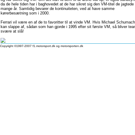
da de hele tiden har i baghovedet at de har sikret sig den VM-titel de jagtede 
mange år. Samtidig bevarer de kontinuiteten, ved at have samme
kørerbesætning som i 2000.
Ferrari vil være en af de to favoritter til at vinde VM. Hvis Michael Schumach
kan slappe af, sådan som han gjorde i 1995 efter sit første VM, så bliver te
svære at slå!
Copyright ©1997-2007 f1.motorsport.dk og motorsporten.dk