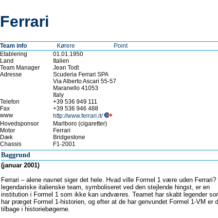
Ferrari
Team info
Kørere
Point
Etablering
01.01.1950
Land
Italien
Team Manager
Jean Todt
Adresse
Scuderia Ferrari SPA
Via Alberto Ascari 55-57
Maranello 41053
Italy
Telefon
+39 536 949 111
Fax
+39 536 946 488
www
http://www.ferrari.it/
Hovedsponsor
Marlboro (cigaretter)
Motor
Ferrari
Dæk
Bridgestone
Chassis
F1-2001
Baggrund
(januar 2001)
Ferrari – alene navnet siger det hele. Hvad ville Formel 1 være uden Ferrari?
legendariske italienske team, symboliseret ved den stejlende hingst, er en
institution i Formel 1 som ikke kan undværes. Teamet har skabt legender s
har præget Formel 1-historien, og efter at de har genvundet Formel 1-VM er 
tilbage i historiebøgerne.