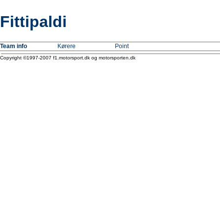
Fittipaldi
Team info
Kørere
Point
Copyright ©1997-2007 f1.motorsport.dk og motorsporten.dk