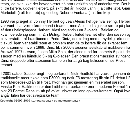
tests, og hvis ikke der havde været så stor udskiftning af andenkørere. Det 
til tre kørere, udover Herbert, på skift det år: Nicola Larini (i alt otte løb), Gian
Morbidelli (i alt fem løb) og endelig Noberto Fontana (i alt fire løb).
1998 var præget af Johnny Herbert og Jean Alesis heftige rivalisering. Herber
var vant til at være førstemand i teamet, men Alesi lod sig ikke sætte på pla
af den uheldsplagede Herbert. Alesi tog endnu en 3.-plads i Belgien og
kvalificerede sig som nr. 2. i Østrig. Herbert forlod teamet efter den sæson o
blev erstattet af brasilianeren Pedro Diniz, der bidrog med et nydeligt økono
tilskud. Igen var stabiliteten et problem men de to kørere fik da skrabet fem
point sammen hver i 1999. Diniz fik i 2000-sæsonen selskab af makkeren fra
Arrows’ 1997-sæson, finnen Mika Salo, der alene stod for teamets 6 point d
sæson med en håndfuld 5.- og 6.-pladser. Den præstationsmæssigt svingen
Diniz droppede efter sæsonen karrieren for at gå bag kulisserne hos Prost-
teamet.
I 2001 satser Sauber ungt – og uerfarent. Nick Heidfeld har været igennem d
traditionelle racer-skole som F3000- og tysk F3-mester og fik sin F1-debut i 
som Mercedes-udlån til Prost, hvor han gik igennem en miserabel sæson.
Finske Kimi Raikkonen er den hidtil mest uerfarne kører i moderne Formel 1
blot 23 Formel Renault-løb på cv’et udover en lang go-kart-karriere. Også hv
angår bilen har det svejtsiske team
Copyright ©1997-2007 f1.motorsport.dk og motorsporten.dk