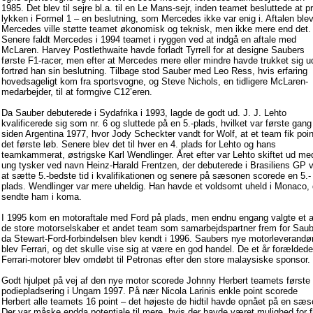
1985. Det blev til sejre bl.a. til en Le Mans-sejr, inden teamet besluttede at p
lykken i Formel 1 – en beslutning, som Mercedes ikke var enig i. Aftalen blev
Mercedes ville støtte teamet økonomisk og teknisk, men ikke mere end det.
Senere faldt Mercedes i 1994 teamet i ryggen ved at indgå en aftale med
McLaren. Harvey Postlethwaite havde forladt Tyrrell for at designe Saubers
første F1-racer, men efter at Mercedes mere eller mindre havde trukket sig u
fortrød han sin beslutning. Tilbage stod Sauber med Leo Ress, hvis erfaring
hovedsageligt kom fra sportsvogne, og Steve Nichols, en tidligere McLaren-
medarbejder, til at formgive C12’eren.
Da Sauber debuterede i Sydafrika i 1993, lagde de godt ud. J. J. Lehto
kvalificerede sig som nr. 6 og sluttede på en 5.-plads, hvilket var første gang
siden Argentina 1977, hvor Jody Scheckter vandt for Wolf, at et team fik poin
det første løb. Senere blev det til hver en 4. plads for Lehto og hans
teamkammerat, østrigske Karl Wendlinger. Året efter var Lehto skiftet ud me
ung tysker ved navn Heinz-Harald Frentzen, der debuterede i Brasiliens GP 
at sætte 5.-bedste tid i kvalifikationen og senere på sæsonen scorede en 5.-
plads. Wendlinger var mere uheldig. Han havde et voldsomt uheld i Monaco, 
sendte ham i koma.
I 1995 kom en motoraftale med Ford på plads, men endnu engang valgte et a
de store motorselskaber et andet team som samarbejdspartner frem for Saub
da Stewart-Ford-forbindelsen blev kendt i 1996. Saubers nye motorleverandø
blev Ferrari, og det skulle vise sig at være en god handel. De et år forældede
Ferrari-motorer blev omdøbt til Petronas efter den store malaysiske sponsor.
Godt hjulpet på vej af den nye motor scorede Johnny Herbert teamets første
podiepladsering i Ungarn 1997. På nær Nicola Larinis enkle point scorede
Herbert alle teamets 16 point – det højeste de hidtil havde opnået på en sæs
Der var måske endda potentiale til mere, hvis der havde været mulighed for f