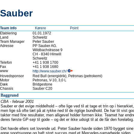
Sauber
Team info
Kørere
Point
Etablering
01.01.1972
Land
Schweitz
Team Manager
Peter Sauber
Adresse
PP Sauber AG.
Wildbachstrasse 9
CH - 8340 Hinwill
Schweitz
Telefon
+41 1 938 1700
Fax
+41 1 938 1680
www
http://www.sauber.ch/
Hovedsponsor
Red Bull (energidrik), Petronas (petrokemi)
Motor
Petronas, V-10, 3,0 L
Dæk
Bridgestone
Chassis
Sauber C20
Baggrund
CBA - februar 2001
Sauber er det evige middelhold – ofte lige ved til at tage et trin op i hierarkiet,
men lige så ofte tæt på at rykke ned til de rigtige bundhold. De har tit vist go
takter med fine resultater, men alligevel holder formen ikke. Teamet har endn
deres første GP-sejr til gode – og det er ikke udsigt til at de får den foreløbig.
Det havde ellers set lovende ud. Peter Sauber havde siden 1970 bygget sine
egne sportsvogne og haft stort succes med et Mercedes-samarbejde siden