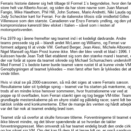
Ferraris historie daterer sig helt tilbage til Formel 1´s begyndelse, hvor den fø
store helt var Alberto Ascari, og siden da har store navne som Juan Manuel
Fangio, Mike Hawthorn, Phil Hill, John Surtees, Mario Andretti, Niki Lauda og
Jody Scheckter kørt for Ferrari. For de italienske tifosis står imidlertid Gilles
Villeneuve som den største. Canadieren var Enzo Ferraris yndling, og den yd
kompromisløse kørerstil blev elsket i Italien – såvel som i resten af
motorsportsverden.
Fra 1979 og i årene fremefter røg teamet ind i et kedeligt dødvande. Andre
teams pressede sig på – blandt andet McLaren og Williams, og Ferrari var
forment adgang til at vinde VM. Gerhard Berger, Jean Alesi, Michele Alboreto
Nigel Mansell og Alain Prost kunne ikke. Men der blev vendt et blad i 1996. I
kulissen havde Jean Todt fået etableret sig som den stærke mand i teamet, 
der var forår at spore da teamet sikrede sig Michael Schumachers underskrif
Med Formel 1´s bedste kører burde teamet være rustet til at kunne vinde VM
Genopbygningen af teamet lykkedes – men først efter fem år lykkedes det a
vinde titlen.
Hvis vi skal se på 2000-sæsonen, så må det siges at være Ferraris sæson.
Resultaterne taler sit tydelige sprog – teamet var fra starten på mærkerne, o
trods af en mindre krise henover sommeren, hvor frustrationerne var ved at
poppe op til overfladen, kom Ferrari stærkt igen og tog begge VM-titler. Team
grundlagde mesterskaberne på en uhyre stabil og pålidelig racer, samt lidt be
taktisk snilde end konkurrenterne. Efter de mange års venten og hårdt arbejd
var det fair nok at teamet endelig brød isen.
Teamet står så overfor at skulle forsvare titlerne. Forventningerne til teamet 
ikke blevet mindre, og det bliver spændende at se hvordan de takler
forventningspresset. Men omvendt så har teamet endelig brudt den onde cirk
og har sikret sig VM. Om det kan få dem til at løsne lidt op, er også sandsynl