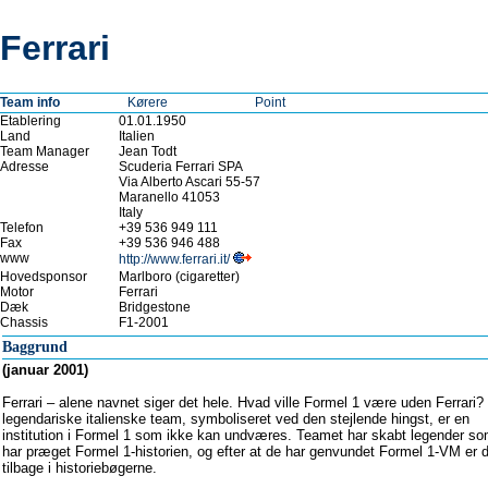
Ferrari
Team info
Kørere
Point
Etablering
01.01.1950
Land
Italien
Team Manager
Jean Todt
Adresse
Scuderia Ferrari SPA
Via Alberto Ascari 55-57
Maranello 41053
Italy
Telefon
+39 536 949 111
Fax
+39 536 946 488
www
http://www.ferrari.it/
Hovedsponsor
Marlboro (cigaretter)
Motor
Ferrari
Dæk
Bridgestone
Chassis
F1-2001
Baggrund
(januar 2001)
Ferrari – alene navnet siger det hele. Hvad ville Formel 1 være uden Ferrari?
legendariske italienske team, symboliseret ved den stejlende hingst, er en
institution i Formel 1 som ikke kan undværes. Teamet har skabt legender s
har præget Formel 1-historien, og efter at de har genvundet Formel 1-VM er 
tilbage i historiebøgerne.