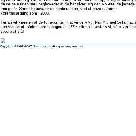
da de hele tiden har i baghovedet at de har sikret sig den VM-titel de jagtede 
mange år. Samtidig bevarer de kontinuiteten, ved at have samme
kørerbesætning som i 2000.
Ferrari vil være en af de to favoritter til at vinde VM. Hvis Michael Schumach
kan slappe af, sådan som han gjorde i 1995 efter sit første VM, så bliver te
svære at slå!
Copyright ©1997-2007 f1.motorsport.dk og motorsporten.dk