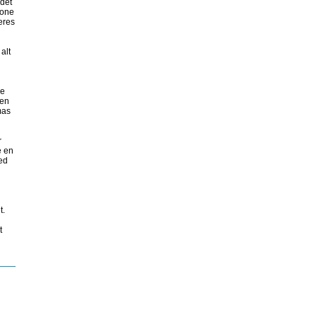
 det
tone
eres
alt
le
men
mas
r
e en
med
t.
t