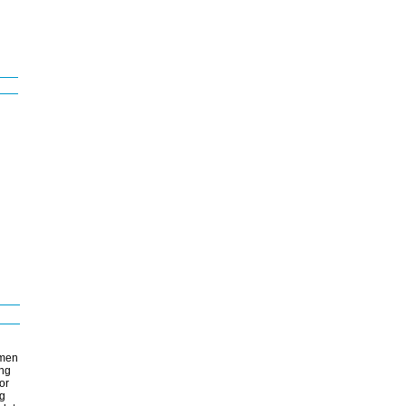
 men
ing
or
ig