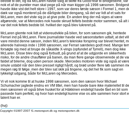
bedste til det, og da McLaren havde valg at skifte fra GoodYear til Bridgestone, var
nok et af de punkter man skal pege på når man kigger på 1998 sæsonen. Bridges
havde ikke vist det helt store i 1997, som var deres første sæson i Formel 1, men d
dæk var også monteret på de dårligste biler dengang, så det var lidt af et sats for
McLaren, men det viste sig jo at give pote. En anden ting der må siges at være
afgørende, var at Mercedes nok havde skruet feltets bedste motor sammen, så alt i 
var det nok feltets bedste bil. hvilket der også blev lukreret på.
McLaren glemte nok lidt at videreudvikle på bilen, for som sæsonen gik, hentede
Ferrari ind på McLaren. Flere journalister havde ved sæsonstarten udtalt, at det vil
vare mindst denne sæson, inden McLaren's tekniske forspring var blevet hentet, 
allerede halvvejs inde i 1998 sæsonen, var Ferrari særdeles godt med. Mange te
forsøgte sig med at bruge de såkaldte X-vings (opfundet af Tyrrell), men dog ikke
McLaren. Disse blev dog også forbudt, på grund af at de udgjorde en sikkerheds
risiko, for de andre chauffører på banen, da man flere gange observerede at de va
faldet af bilerne, dog uden person skade. Mercedes motoren viste sig også at vær
smule ustabil når den blev presset rigtigt hårdt, og brød under flere løb sammen 
megen røg til følge. men der blev sat skik på tingene, og det hel fik som sagt en
lykkeligt udgang, både for McLaren og Mercedes.
Vi vil nok komme til at huske 1998 sæsonen, som den sæson hvor Michael
Schumacher jagtede endnu en VM tittel, men han havde bare ikke materiellet til de
men sæsonen vil også blive husket for at Häkkinen endeligt havde fået en bil som
passede ham perfekt, og hvor han endeligt kunne vise os alle sammen hvor stort e
talent han er.
(hvj)
Copyright ©1997-2007 f1.motorsport.dk og motorsporten.dk