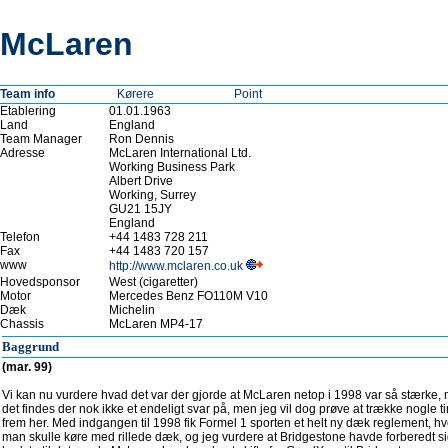
McLaren
Team info
Kørere
Point
Etablering
01.01.1963
Land
England
Team Manager
Ron Dennis
Adresse
McLaren International Ltd.
Working Business Park
Albert Drive
Working, Surrey
GU21 15JY
England
Telefon
+44 1483 728 211
Fax
+44 1483 720 157
www
http://www.mclaren.co.uk
Hovedsponsor
West (cigaretter)
Motor
Mercedes Benz FO110M V10
Dæk
Michelin
Chassis
McLaren MP4-17
Baggrund
(mar. 99)
Vi kan nu vurdere hvad det var der gjorde at McLaren netop i 1998 var så stærke,
det findes der nok ikke et endeligt svar på, men jeg vil dog prøve at trække nogle t
frem her. Med indgangen til 1998 fik Formel 1 sporten et helt ny dæk reglement, hv
man skulle køre med rillede dæk, og jeg vurdere at Bridgestone havde forberedt s