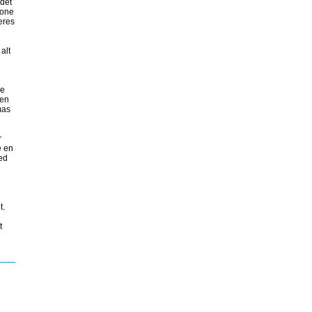
 det
tone
eres
alt
le
men
mas
r
e en
med
t.
t