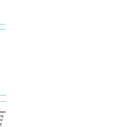
 men
ing
or
ig