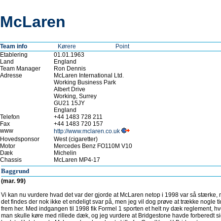
McLaren
Team info
Kørere
Point
Etablering
01.01.1963
Land
England
Team Manager
Ron Dennis
Adresse
McLaren International Ltd.
Working Business Park
Albert Drive
Working, Surrey
GU21 15JY
England
Telefon
+44 1483 728 211
Fax
+44 1483 720 157
www
http://www.mclaren.co.uk
Hovedsponsor
West (cigaretter)
Motor
Mercedes Benz FO110M V10
Dæk
Michelin
Chassis
McLaren MP4-17
Baggrund
(mar. 99)
Vi kan nu vurdere hvad det var der gjorde at McLaren netop i 1998 var så stærke,
det findes der nok ikke et endeligt svar på, men jeg vil dog prøve at trække nogle t
frem her. Med indgangen til 1998 fik Formel 1 sporten et helt ny dæk reglement, hv
man skulle køre med rillede dæk, og jeg vurdere at Bridgestone havde forberedt s