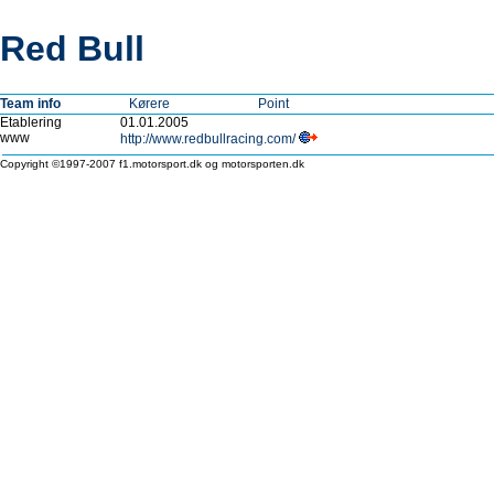
Red Bull
Team info
Kørere
Point
Etablering
01.01.2005
www
http://www.redbullracing.com/
Copyright ©1997-2007 f1.motorsport.dk og motorsporten.dk