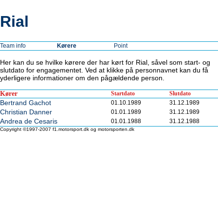
Rial
Team info
Kørere
Point
Her kan du se hvilke kørere der har kørt for Rial, såvel som start- og
slutdato for engagementet. Ved at klikke på personnavnet kan du få
yderligere informationer om den pågældende person.
Kører
Startdato
Slutdato
Bertrand Gachot
01.10.1989
31.12.1989
Christian Danner
01.01.1989
31.12.1989
Andrea de Cesaris
01.01.1988
31.12.1988
Copyright ©1997-2007 f1.motorsport.dk og motorsporten.dk