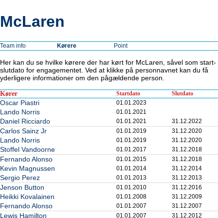
McLaren
Team info
Kørere
Point
Her kan du se hvilke kørere der har kørt for McLaren, såvel som start-
slutdato for engagementet. Ved at klikke på personnavnet kan du få
yderligere informationer om den pågældende person.
Kører
Startdato
Slutdato
Oscar Piastri
01.01.2023
Lando Norris
01.01.2021
Daniel Ricciardo
01.01.2021
31.12.2022
Carlos Sainz Jr
01.01.2019
31.12.2020
Lando Norris
01.01.2019
31.12.2020
Stoffel Vandoorne
01.01.2017
31.12.2018
Fernando Alonso
01.01.2015
31.12.2018
Kevin Magnussen
01.01.2014
31.12.2014
Sergio Perez
01.01.2013
31.12.2013
Jenson Button
01.01.2010
31.12.2016
Heikki Kovalainen
01.01.2008
31.12.2009
Fernando Alonso
01.01.2007
31.12.2007
Lewis Hamilton
01.01.2007
31.12.2012