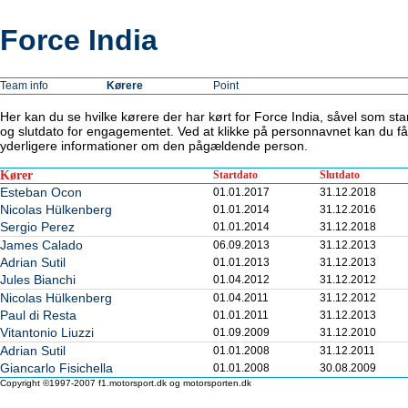
Force India
Team info
Kørere
Point
Her kan du se hvilke kørere der har kørt for Force India, såvel som star
og slutdato for engagementet. Ved at klikke på personnavnet kan du få
yderligere informationer om den pågældende person.
Kører
Startdato
Slutdato
Esteban Ocon
01.01.2017
31.12.2018
Nicolas Hülkenberg
01.01.2014
31.12.2016
Sergio Perez
01.01.2014
31.12.2018
James Calado
06.09.2013
31.12.2013
Adrian Sutil
01.01.2013
31.12.2013
Jules Bianchi
01.04.2012
31.12.2012
Nicolas Hülkenberg
01.04.2011
31.12.2012
Paul di Resta
01.01.2011
31.12.2013
Vitantonio Liuzzi
01.09.2009
31.12.2010
Adrian Sutil
01.01.2008
31.12.2011
Giancarlo Fisichella
01.01.2008
30.08.2009
Copyright ©1997-2007 f1.motorsport.dk og motorsporten.dk