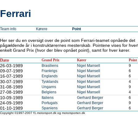
Ferrari
Team info
Kørere
Point
Her ser du en oversigt over de point som Ferrari-teamet opnåede det
pågældende år i konstruktørernes mesterskab. Pointene vises for hver
enkelt Grand Prix (hvor der blev opnået point), samt for hver kører.
Dato
Grand Prix
Kører
Point
26-03-1989
Brasiliens
Nigel Mansell
9
09-07-1989
Frankrigs
Nigel Mansell
6
16-07-1989
Englands
Nigel Mansell
6
30-07-1989
Tysklands
Nigel Mansell
4
31-08-1989
Ungarns
Nigel Mansell
9
27-08-1989
Belgiens
Nigel Mansell
4
10-09-1989
Italiens
Gerhard Berger
6
24-09-1989
Portugals
Gerhard Berger
9
01-10-1989
Spaniens
Gerhard Berger
6
Copyright ©1997-2007 f1.motorsport.dk og motorsporten.dk