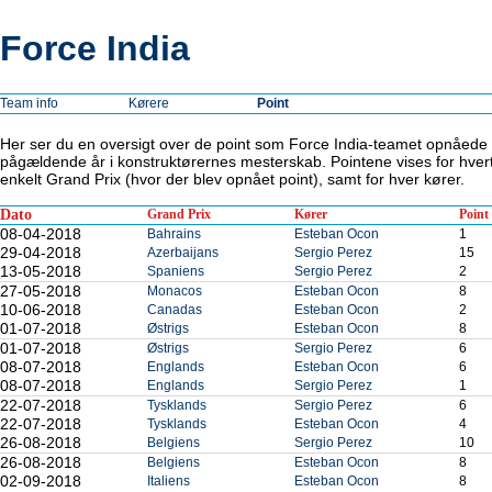
Force India
Team info
Kørere
Point
Her ser du en oversigt over de point som Force India-teamet opnåede
pågældende år i konstruktørernes mesterskab. Pointene vises for hver
enkelt Grand Prix (hvor der blev opnået point), samt for hver kører.
Dato
Grand Prix
Kører
Point
08-04-2018
Bahrains
Esteban Ocon
1
29-04-2018
Azerbaijans
Sergio Perez
15
13-05-2018
Spaniens
Sergio Perez
2
27-05-2018
Monacos
Esteban Ocon
8
10-06-2018
Canadas
Esteban Ocon
2
01-07-2018
Østrigs
Esteban Ocon
8
01-07-2018
Østrigs
Sergio Perez
6
08-07-2018
Englands
Esteban Ocon
6
08-07-2018
Englands
Sergio Perez
1
22-07-2018
Tysklands
Sergio Perez
6
22-07-2018
Tysklands
Esteban Ocon
4
26-08-2018
Belgiens
Sergio Perez
10
26-08-2018
Belgiens
Esteban Ocon
8
02-09-2018
Italiens
Esteban Ocon
8