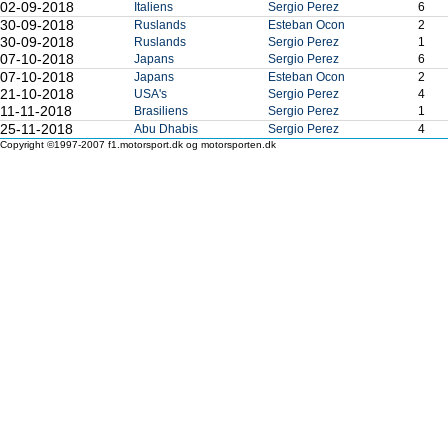
02-09-2018
Italiens
Sergio Perez
6
30-09-2018
Ruslands
Esteban Ocon
2
30-09-2018
Ruslands
Sergio Perez
1
07-10-2018
Japans
Sergio Perez
6
07-10-2018
Japans
Esteban Ocon
2
21-10-2018
USA's
Sergio Perez
4
11-11-2018
Brasiliens
Sergio Perez
1
25-11-2018
Abu Dhabis
Sergio Perez
4
Copyright ©1997-2007 f1.motorsport.dk og motorsporten.dk