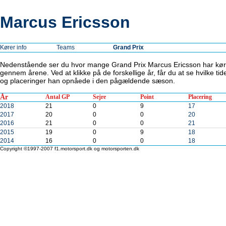
Marcus Ericsson
Kører info
Teams
Grand Prix
Nedenstående ser du hvor mange Grand Prix Marcus Ericsson har kør
gennem årene. Ved at klikke på de forskellige år, får du at se hvilke tid
og placeringer han opnåede i den pågældende sæson.
År
Antal GP
Sejre
Point
Placering
2018
21
0
9
17
2017
20
0
0
20
2016
21
0
0
21
2015
19
0
9
18
2014
16
0
0
18
Copyright ©1997-2007 f1.motorsport.dk og motorsporten.dk