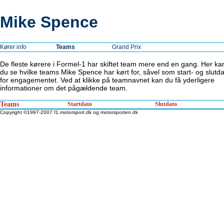
Mike Spence
Kører info
Teams
Grand Prix
De fleste kørere i Formel-1 har skiftet team mere end en gang. Her ka
du se hvilke teams Mike Spence har kørt for, såvel som start- og slutd
for engagementet. Ved at klikke på teamnavnet kan du få yderligere
informationer om det pågældende team.
Teams
Startdato
Slutdato
Copyright ©1997-2007 f1.motorsport.dk og motorsporten.dk