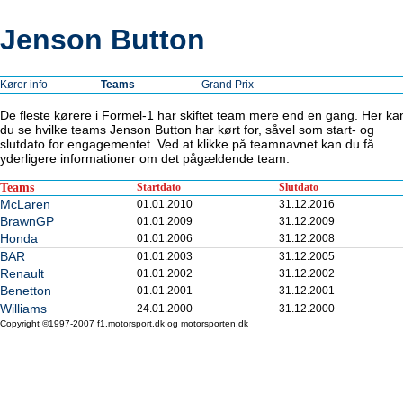
Jenson Button
Kører info
Teams
Grand Prix
De fleste kørere i Formel-1 har skiftet team mere end en gang. Her ka
du se hvilke teams Jenson Button har kørt for, såvel som start- og
slutdato for engagementet. Ved at klikke på teamnavnet kan du få
yderligere informationer om det pågældende team.
Teams
Startdato
Slutdato
McLaren
01.01.2010
31.12.2016
BrawnGP
01.01.2009
31.12.2009
Honda
01.01.2006
31.12.2008
BAR
01.01.2003
31.12.2005
Renault
01.01.2002
31.12.2002
Benetton
01.01.2001
31.12.2001
Williams
24.01.2000
31.12.2000
Copyright ©1997-2007 f1.motorsport.dk og motorsporten.dk