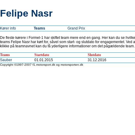
Felipe Nasr
Kører info
Teams
Grand Prix
De fleste kørere i Formel-1 har skiftet team mere end en gang. Her kan du se hvilk
teams Felipe Nasr har kørt for, såvel som start- og slutdato for engagementet. Ved a
klikke på teamnavnet kan du få yderligere informationer om det pågældende team.
Teams
Startdato
Slutdato
Sauber
01.01.2015
31.12.2016
Copyright ©1997-2007 f1.motorsport.dk og motorsporten.dk