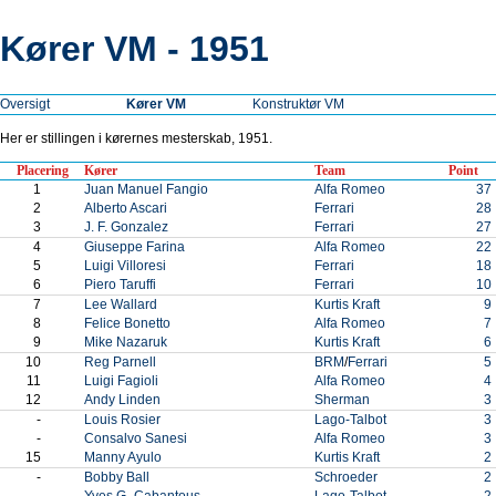
Kører VM - 1951
Oversigt
Kører VM
Konstruktør VM
Her er stillingen i kørernes mesterskab, 1951.
Placering
Kører
Team
Point
1
Juan Manuel Fangio
Alfa Romeo
37
2
Alberto Ascari
Ferrari
28
3
J. F. Gonzalez
Ferrari
27
4
Giuseppe Farina
Alfa Romeo
22
5
Luigi Villoresi
Ferrari
18
6
Piero Taruffi
Ferrari
10
7
Lee Wallard
Kurtis Kraft
9
8
Felice Bonetto
Alfa Romeo
7
9
Mike Nazaruk
Kurtis Kraft
6
10
Reg Parnell
BRM
/
Ferrari
5
11
Luigi Fagioli
Alfa Romeo
4
12
Andy Linden
Sherman
3
-
Louis Rosier
Lago-Talbot
3
-
Consalvo Sanesi
Alfa Romeo
3
15
Manny Ayulo
Kurtis Kraft
2
-
Bobby Ball
Schroeder
2
-
Yves G.-Cabantous
Lago-Talbot
2