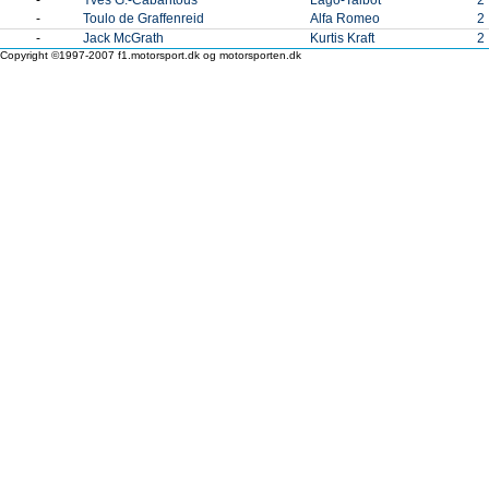
-
Toulo de Graffenreid
Alfa Romeo
2
-
Jack McGrath
Kurtis Kraft
2
Copyright ©1997-2007 f1.motorsport.dk og motorsporten.dk