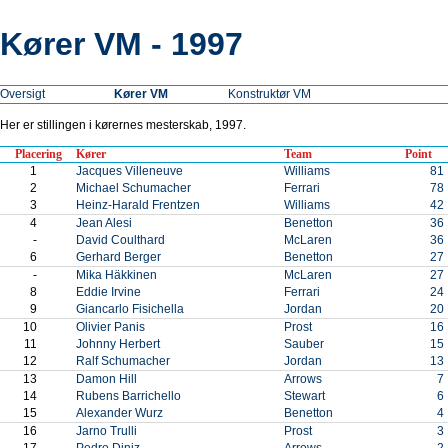
Kører VM - 1997
Oversigt
Kører VM
Konstruktør VM
Her er stillingen i kørernes mesterskab, 1997.
Placering
Kører
Team
Point
1
Jacques Villeneuve
Williams
81
2
Michael Schumacher
Ferrari
78
3
Heinz-Harald Frentzen
Williams
42
4
Jean Alesi
Benetton
36
-
David Coulthard
McLaren
36
6
Gerhard Berger
Benetton
27
-
Mika Häkkinen
McLaren
27
8
Eddie Irvine
Ferrari
24
9
Giancarlo Fisichella
Jordan
20
10
Olivier Panis
Prost
16
11
Johnny Herbert
Sauber
15
12
Ralf Schumacher
Jordan
13
13
Damon Hill
Arrows
7
14
Rubens Barrichello
Stewart
6
15
Alexander Wurz
Benetton
4
16
Jarno Trulli
Prost
3
17
Pedro Diniz
Arrows
2