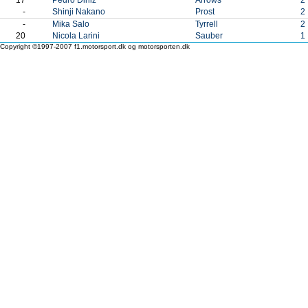
-
Shinji Nakano
Prost
2
-
Mika Salo
Tyrrell
2
20
Nicola Larini
Sauber
1
Copyright ©1997-2007 f1.motorsport.dk og motorsporten.dk