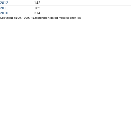
2012
142
2011
165
2010
214
Copyright ©1997-2007 f1.motorsport.dk og motorsporten.dk