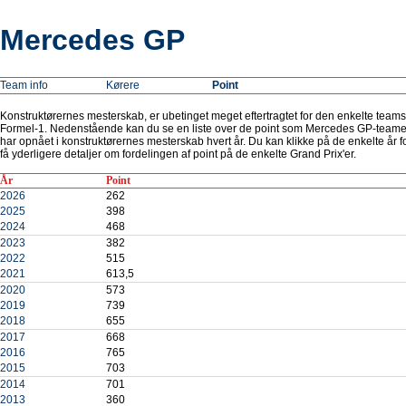
Mercedes GP
Team info
Kørere
Point
Konstruktørernes mesterskab, er ubetinget meget eftertragtet for den enkelte teams
Formel-1. Nedenstående kan du se en liste over de point som Mercedes GP-teame
har opnået i konstruktørernes mesterskab hvert år. Du kan klikke på de enkelte år fo
få yderligere detaljer om fordelingen af point på de enkelte Grand Prix'er.
År
Point
2026
262
2025
398
2024
468
2023
382
2022
515
2021
613,5
2020
573
2019
739
2018
655
2017
668
2016
765
2015
703
2014
701
2013
360